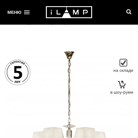
1
МЕНЮ
Главная
/ Подвесная люстра iLamp Blues P9404-6 nic
на складе
в шоу-руме